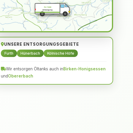
ÖLTANK
entsorgung
UNSERE ENTSORGUNGSGEBIETE
Furth
Hünerbach
Kölnische Höfe
Wir entsorgen Öltanks auch in
Birken-Honigsessen
und
Obererbach