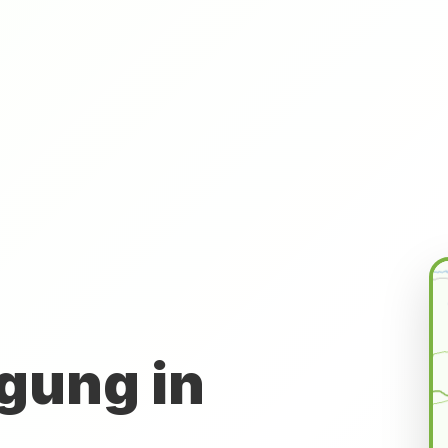
gung in