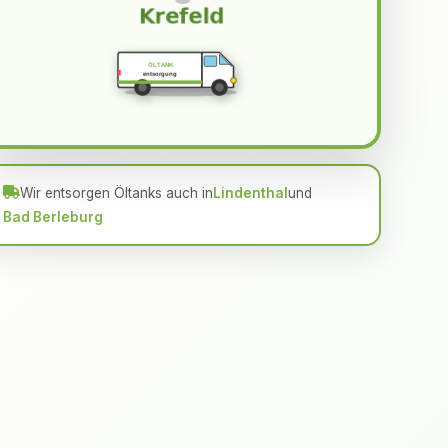
ÖLTANK
entsorgung
Wir entsorgen Öltanks auch in
Lindenthal
und
Bad Berleburg