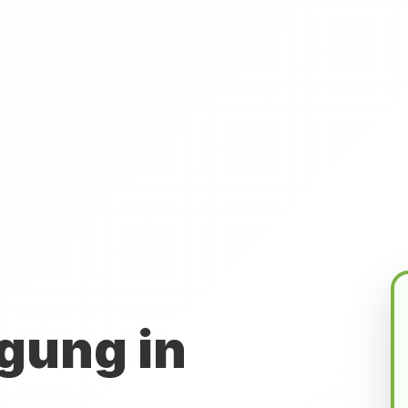
gung in