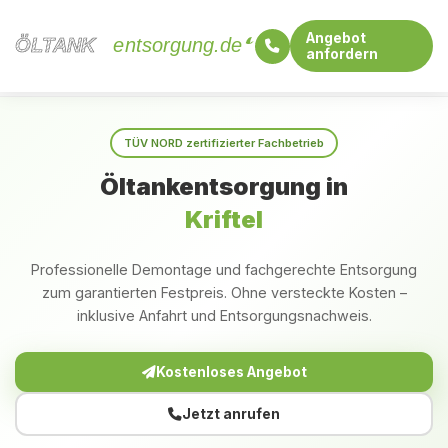
Angebot
ÖLTANK
ÖLTANK
entsorgung.de
anfordern
Startseite
Hessen
Kriftel
TÜV NORD zertifizierter Fachbetrieb
Öltankentsorgung in
Kriftel
Professionelle Demontage und fachgerechte Entsorgung
zum garantierten Festpreis. Ohne versteckte Kosten –
inklusive Anfahrt und Entsorgungsnachweis.
Kostenloses Angebot
Jetzt anrufen