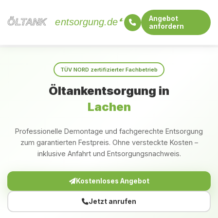
Angebot
ÖLTANK
ÖLTANK
entsorgung.de
anfordern
Startseite
Bayern
Lachen
TÜV NORD zertifizierter Fachbetrieb
Öltankentsorgung in
Lachen
Professionelle Demontage und fachgerechte Entsorgung
zum garantierten Festpreis. Ohne versteckte Kosten –
inklusive Anfahrt und Entsorgungsnachweis.
Kostenloses Angebot
Jetzt anrufen