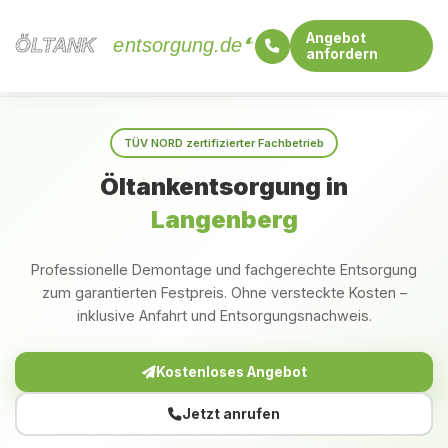
Angebot
ÖLTANK
ÖLTANK
entsorgung.de
anfordern
Startseite
Nordrhein-Westfalen
Langenberg
TÜV NORD zertifizierter Fachbetrieb
Öltankentsorgung in
Langenberg
Professionelle Demontage und fachgerechte Entsorgung
zum garantierten Festpreis. Ohne versteckte Kosten –
inklusive Anfahrt und Entsorgungsnachweis.
Kostenloses Angebot
Jetzt anrufen