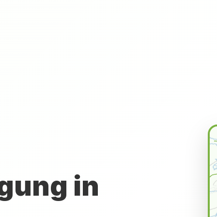
gung in