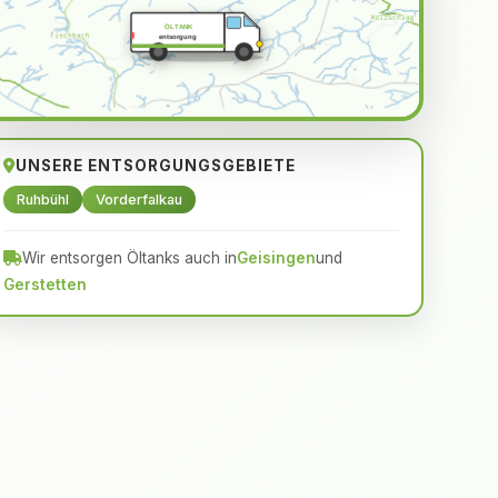
ÖLTANK
entsorgung
UNSERE ENTSORGUNGSGEBIETE
Ruhbühl
Vorderfalkau
Wir entsorgen Öltanks auch in
Geisingen
und
Gerstetten