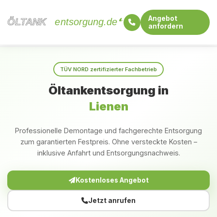
Angebot
ÖLTANK
ÖLTANK
entsorgung.de
anfordern
Startseite
Nordrhein-Westfalen
Lienen
TÜV NORD zertifizierter Fachbetrieb
Öltankentsorgung in
Lienen
Professionelle Demontage und fachgerechte Entsorgung
zum garantierten Festpreis. Ohne versteckte Kosten –
inklusive Anfahrt und Entsorgungsnachweis.
Kostenloses Angebot
Jetzt anrufen