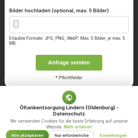
Bilder hochladen (optional, max. 5 Bilder)
Erlaubte Formate: JPG, PNG, WebP. Max. 5 Bilder, je max. 5
MB.
Anfrage senden
*
Pflichtfelder
Öltankentsorgung Lindern (Oldenburg) -
Datenschutz
Impressum
Datenschutz
Wir verwenden Cookies für die beste Erfahrung auf unserer
Website.
Mehr erfahren
© 2026 OED Services GmbH – Ihr Fachbetrieb für
Alle akzeptieren
Nur erforderliche
Einstellungen
Öltankentsorgung. Alle Rechte vorbehalten.