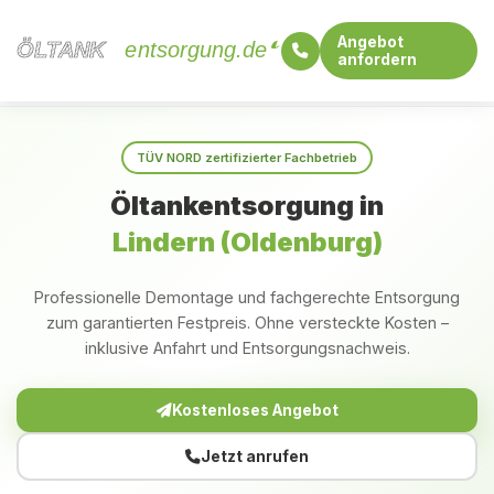
Angebot
ÖLTANK
ÖLTANK
entsorgung.de
anfordern
Startseite
Niedersachsen
Lindern (Oldenburg)
TÜV NORD zertifizierter Fachbetrieb
Öltankentsorgung in
Lindern (Oldenburg)
Professionelle Demontage und fachgerechte Entsorgung
zum garantierten Festpreis. Ohne versteckte Kosten –
inklusive Anfahrt und Entsorgungsnachweis.
Kostenloses Angebot
Jetzt anrufen