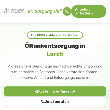
Angebot
ÖLTANK
ÖLTANK
entsorgung.de
anfordern
Startseite
Baden-Württemberg
Lorch
TÜV NORD zertifizierter Fachbetrieb
Öltankentsorgung in
Lorch
Professionelle Demontage und fachgerechte Entsorgung
zum garantierten Festpreis. Ohne versteckte Kosten –
inklusive Anfahrt und Entsorgungsnachweis.
Kostenloses Angebot
Jetzt anrufen