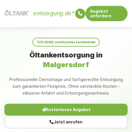
Angebot
ÖLTANK
ÖLTANK
entsorgung.de
anfordern
Startseite
Bayern
Malgersdorf
TÜV NORD zertifizierter Fachbetrieb
Öltankentsorgung in
Malgersdorf
Professionelle Demontage und fachgerechte Entsorgung
zum garantierten Festpreis. Ohne versteckte Kosten –
inklusive Anfahrt und Entsorgungsnachweis.
Kostenloses Angebot
Jetzt anrufen