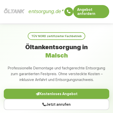
Angebot
ÖLTANK
ÖLTANK
entsorgung.de
anfordern
Startseite
Baden-Württemberg
Malsch
TÜV NORD zertifizierter Fachbetrieb
Öltankentsorgung in
Malsch
Professionelle Demontage und fachgerechte Entsorgung
zum garantierten Festpreis. Ohne versteckte Kosten –
inklusive Anfahrt und Entsorgungsnachweis.
Kostenloses Angebot
Jetzt anrufen