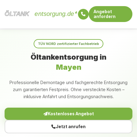
Angebot
ÖLTANK
ÖLTANK
entsorgung.de
anfordern
Startseite
Rheinland-Pfalz
Mayen
TÜV NORD zertifizierter Fachbetrieb
Öltankentsorgung in
Mayen
Professionelle Demontage und fachgerechte Entsorgung
zum garantierten Festpreis. Ohne versteckte Kosten –
inklusive Anfahrt und Entsorgungsnachweis.
Kostenloses Angebot
Jetzt anrufen