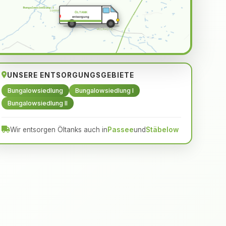
ÖLTANK
entsorgung
UNSERE ENTSORGUNGSGEBIETE
Bungalowsiedlung
Bungalowsiedlung I
Bungalowsiedlung II
Wir entsorgen Öltanks auch in
Passee
und
Stäbelow