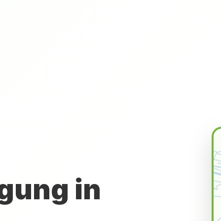
gung in