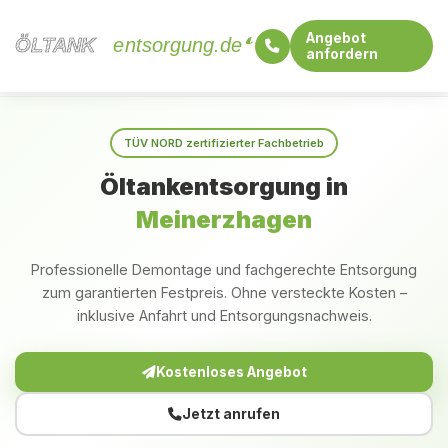
Angebot
ÖLTANK
ÖLTANK
entsorgung.de
anfordern
Startseite
Nordrhein-Westfalen
Meinerzhagen
TÜV NORD zertifizierter Fachbetrieb
Öltankentsorgung in
Meinerzhagen
Professionelle Demontage und fachgerechte Entsorgung
zum garantierten Festpreis. Ohne versteckte Kosten –
inklusive Anfahrt und Entsorgungsnachweis.
Kostenloses Angebot
Jetzt anrufen