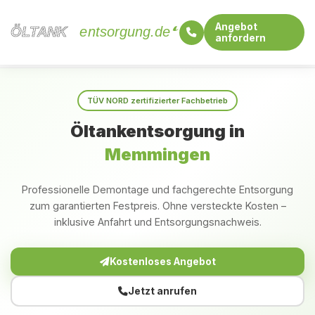
Angebot
ÖLTANK
ÖLTANK
entsorgung.de
anfordern
Startseite
Bayern
Memmingen
TÜV NORD zertifizierter Fachbetrieb
Öltankentsorgung in
Memmingen
Professionelle Demontage und fachgerechte Entsorgung
zum garantierten Festpreis. Ohne versteckte Kosten –
inklusive Anfahrt und Entsorgungsnachweis.
Kostenloses Angebot
Jetzt anrufen