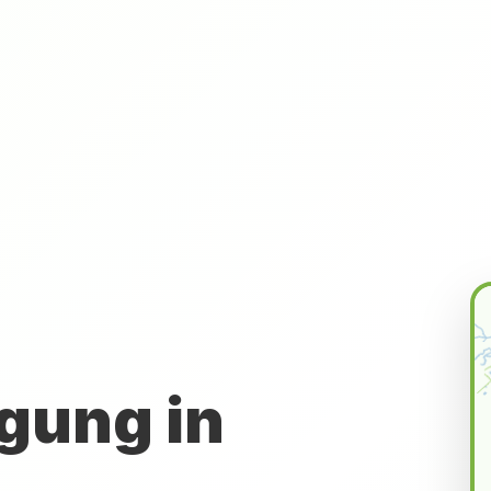
gung in