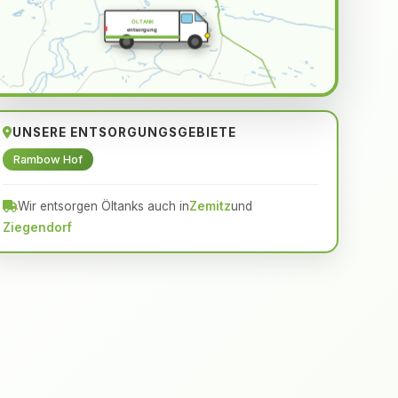
ÖLTANK
entsorgung
UNSERE ENTSORGUNGSGEBIETE
Rambow Hof
Wir entsorgen Öltanks auch in
Zemitz
und
Ziegendorf