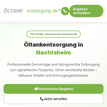
Angebot
ÖLTANK
ÖLTANK
entsorgung.de
anfordern
Startseite
Rheinland-Pfalz
Nachtsheim
TÜV NORD zertifizierter Fachbetrieb
Öltankentsorgung in
Nachtsheim
Professionelle Demontage und fachgerechte Entsorgung
zum garantierten Festpreis. Ohne versteckte Kosten –
inklusive Anfahrt und Entsorgungsnachweis.
Kostenloses Angebot
Jetzt anrufen