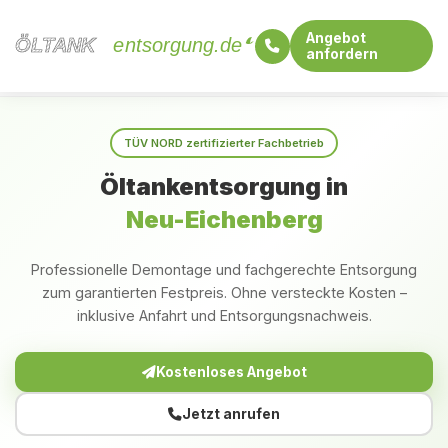
Angebot
ÖLTANK
ÖLTANK
entsorgung.de
anfordern
Startseite
Hessen
Neu-Eichenberg
TÜV NORD zertifizierter Fachbetrieb
Öltankentsorgung in
Neu-Eichenberg
Professionelle Demontage und fachgerechte Entsorgung
zum garantierten Festpreis. Ohne versteckte Kosten –
inklusive Anfahrt und Entsorgungsnachweis.
Kostenloses Angebot
Jetzt anrufen