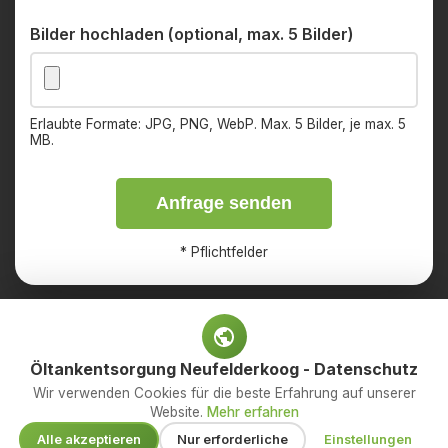
Bilder hochladen (optional, max. 5 Bilder)
Erlaubte Formate: JPG, PNG, WebP. Max. 5 Bilder, je max. 5
MB.
Anfrage senden
*
Pflichtfelder
Öltankentsorgung Neufelderkoog - Datenschutz
Impressum
Datenschutz
Wir verwenden Cookies für die beste Erfahrung auf unserer
Website.
Mehr erfahren
© 2026 OED Services GmbH – Ihr Fachbetrieb für
Alle akzeptieren
Nur erforderliche
Einstellungen
Öltankentsorgung. Alle Rechte vorbehalten.