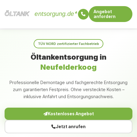
Angebot
ÖLTANK
ÖLTANK
entsorgung.de
anfordern
Startseite
Schleswig-Holstein
Neufelderkoog
TÜV NORD zertifizierter Fachbetrieb
Öltankentsorgung in
Neufelderkoog
Professionelle Demontage und fachgerechte Entsorgung
zum garantierten Festpreis. Ohne versteckte Kosten –
inklusive Anfahrt und Entsorgungsnachweis.
Kostenloses Angebot
Jetzt anrufen