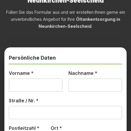
Neunkirchen-Seelscheid
Füllen Sie das Formular aus und wir erstellen Ihnen gerne ein
unverbindliches Angebot für Ihre
Öltankentsorgung in
Neunkirchen-Seelscheid
.
Persönliche Daten
Vorname
*
Nachname
*
Straße / Nr.
*
Postleitzahl
*
Ort
*