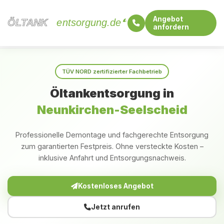
Angebot
ÖLTANK
ÖLTANK
entsorgung.de
anfordern
Startseite
Nordrhein-Westfalen
Neunkirchen-Seelscheid
TÜV NORD zertifizierter Fachbetrieb
Öltankentsorgung in
Neunkirchen-Seelscheid
Professionelle Demontage und fachgerechte Entsorgung
zum garantierten Festpreis. Ohne versteckte Kosten –
inklusive Anfahrt und Entsorgungsnachweis.
Kostenloses Angebot
Jetzt anrufen