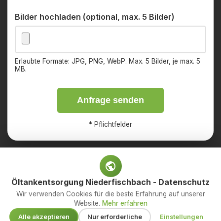
Bilder hochladen (optional, max. 5 Bilder)
Erlaubte Formate: JPG, PNG, WebP. Max. 5 Bilder, je max. 5
MB.
Anfrage senden
*
Pflichtfelder
Öltankentsorgung Niederfischbach - Datenschutz
Impressum
Datenschutz
Wir verwenden Cookies für die beste Erfahrung auf unserer
Website.
Mehr erfahren
© 2026 OED Services GmbH – Ihr Fachbetrieb für
Alle akzeptieren
Nur erforderliche
Einstellungen
Öltankentsorgung. Alle Rechte vorbehalten.