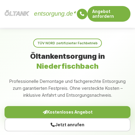
Angebot
ÖLTANK
ÖLTANK
entsorgung.de
anfordern
Startseite
Rheinland-Pfalz
Niederfischbach
TÜV NORD zertifizierter Fachbetrieb
Öltankentsorgung in
Niederfischbach
Professionelle Demontage und fachgerechte Entsorgung
zum garantierten Festpreis. Ohne versteckte Kosten –
inklusive Anfahrt und Entsorgungsnachweis.
Kostenloses Angebot
Jetzt anrufen