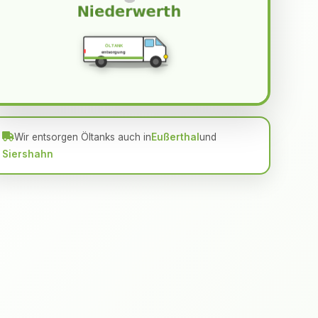
ÖLTANK
entsorgung
Wir entsorgen Öltanks auch in
Eußerthal
und
Siershahn