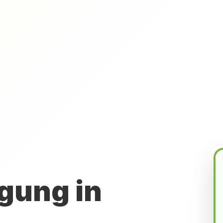
gung in