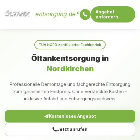
Angebot
ÖLTANK
ÖLTANK
entsorgung.de
anfordern
Startseite
Nordrhein-Westfalen
Nordkirchen
TÜV NORD zertifizierter Fachbetrieb
Öltankentsorgung in
Nordkirchen
Professionelle Demontage und fachgerechte Entsorgung
zum garantierten Festpreis. Ohne versteckte Kosten –
inklusive Anfahrt und Entsorgungsnachweis.
Kostenloses Angebot
Jetzt anrufen