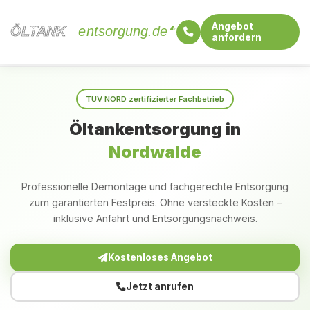
Angebot
ÖLTANK
ÖLTANK
entsorgung.de
anfordern
Startseite
Nordrhein-Westfalen
Nordwalde
TÜV NORD zertifizierter Fachbetrieb
Öltankentsorgung in
Nordwalde
Professionelle Demontage und fachgerechte Entsorgung
zum garantierten Festpreis. Ohne versteckte Kosten –
inklusive Anfahrt und Entsorgungsnachweis.
Kostenloses Angebot
Jetzt anrufen