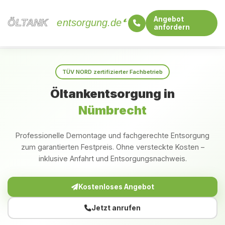
Angebot
ÖLTANK
ÖLTANK
entsorgung.de
anfordern
Startseite
Nordrhein-Westfalen
Nümbrecht
TÜV NORD zertifizierter Fachbetrieb
Öltankentsorgung in
Nümbrecht
Professionelle Demontage und fachgerechte Entsorgung
zum garantierten Festpreis. Ohne versteckte Kosten –
inklusive Anfahrt und Entsorgungsnachweis.
Kostenloses Angebot
Jetzt anrufen