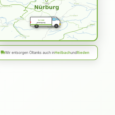
ÖLTANK
entsorgung
Wir entsorgen Öltanks auch in
Heilbach
und
Rieden