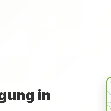
gung in