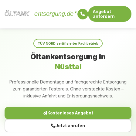
Angebot
ÖLTANK
ÖLTANK
entsorgung.de
anfordern
Startseite
Hessen
Nüsttal
TÜV NORD zertifizierter Fachbetrieb
Öltankentsorgung in
Nüsttal
Professionelle Demontage und fachgerechte Entsorgung
zum garantierten Festpreis. Ohne versteckte Kosten –
inklusive Anfahrt und Entsorgungsnachweis.
Kostenloses Angebot
Jetzt anrufen