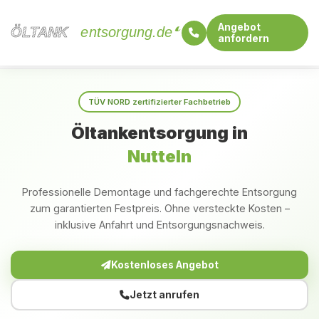
Angebot
ÖLTANK
ÖLTANK
entsorgung.de
anfordern
Startseite
Schleswig-Holstein
Nutteln
TÜV NORD zertifizierter Fachbetrieb
Öltankentsorgung in
Nutteln
Professionelle Demontage und fachgerechte Entsorgung
zum garantierten Festpreis. Ohne versteckte Kosten –
inklusive Anfahrt und Entsorgungsnachweis.
Kostenloses Angebot
Jetzt anrufen