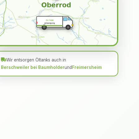
ÖLTANK
entsorgung
Wir entsorgen Öltanks auch in
Berschweiler bei Baumholder
und
Freimersheim