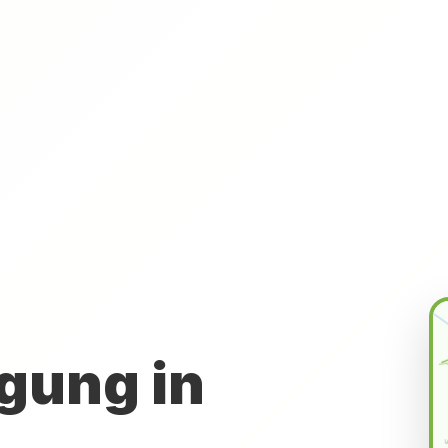
gung in