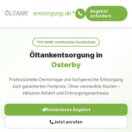
Angebot
ÖLTANK
ÖLTANK
entsorgung.de
anfordern
Startseite
Schleswig-Holstein
Osterby
TÜV NORD zertifizierter Fachbetrieb
Öltankentsorgung in
Osterby
Professionelle Demontage und fachgerechte Entsorgung
zum garantierten Festpreis. Ohne versteckte Kosten –
inklusive Anfahrt und Entsorgungsnachweis.
Kostenloses Angebot
Jetzt anrufen