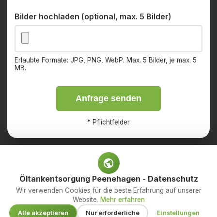
Bilder hochladen (optional, max. 5 Bilder)
Erlaubte Formate: JPG, PNG, WebP. Max. 5 Bilder, je max. 5
MB.
Anfrage senden
*
Pflichtfelder
Öltankentsorgung Peenehagen - Datenschutz
Impressum
Datenschutz
Wir verwenden Cookies für die beste Erfahrung auf unserer
Website.
Mehr erfahren
© 2026 OED Services GmbH – Ihr Fachbetrieb für
Alle akzeptieren
Nur erforderliche
Einstellungen
Öltankentsorgung. Alle Rechte vorbehalten.