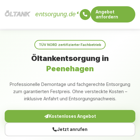
Angebot
ÖLTANK
ÖLTANK
entsorgung.de
anfordern
Startseite
Mecklenburg-Vorpommern
Peenehagen
TÜV NORD zertifizierter Fachbetrieb
Öltankentsorgung in
Peenehagen
Professionelle Demontage und fachgerechte Entsorgung
zum garantierten Festpreis. Ohne versteckte Kosten –
inklusive Anfahrt und Entsorgungsnachweis.
Kostenloses Angebot
Jetzt anrufen