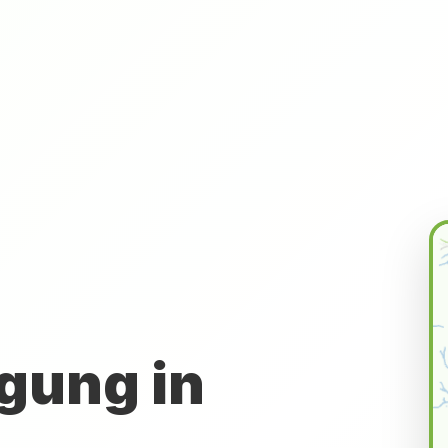
gung in