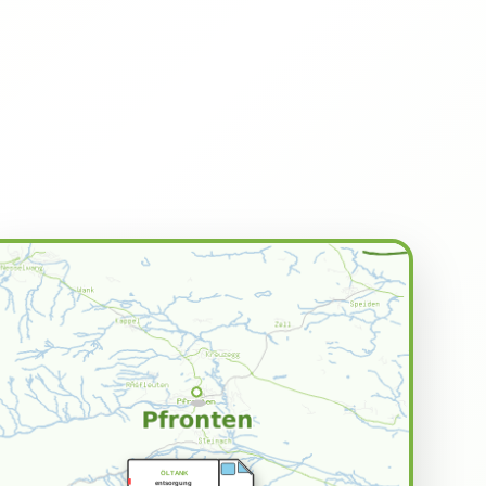
ÖLTANK
entsorgung