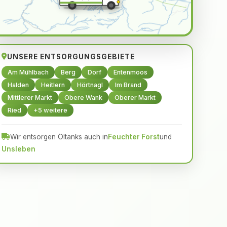
UNSERE ENTSORGUNGSGEBIETE
Am Mühlbach
Berg
Dorf
Entenmoos
Halden
Heitlern
Hörtnagl
Im Brand
Mittlerer Markt
Obere Wank
Oberer Markt
Ried
+5 weitere
Wir entsorgen Öltanks auch in
Feuchter Forst
und
Unsleben