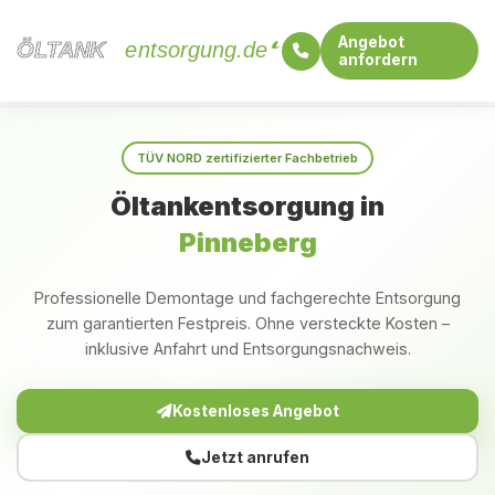
Angebot
ÖLTANK
ÖLTANK
entsorgung.de
anfordern
Startseite
Schleswig-Holstein
Pinneberg
TÜV NORD zertifizierter Fachbetrieb
Öltankentsorgung in
Pinneberg
Professionelle Demontage und fachgerechte Entsorgung
zum garantierten Festpreis. Ohne versteckte Kosten –
inklusive Anfahrt und Entsorgungsnachweis.
Kostenloses Angebot
Jetzt anrufen