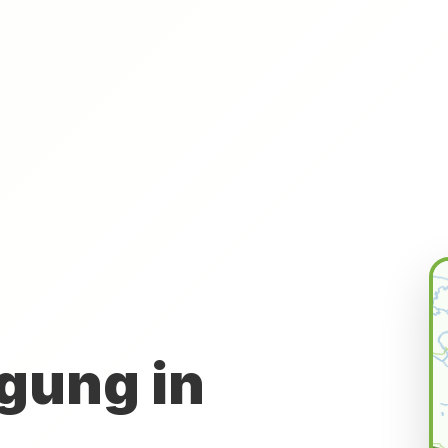
gung in