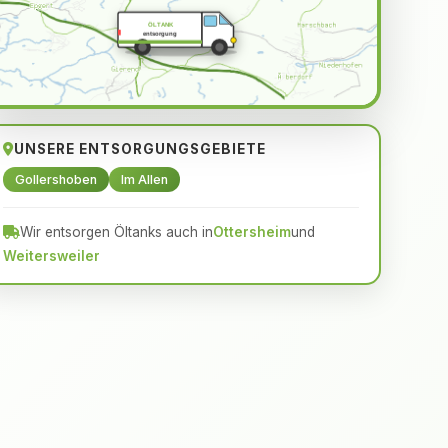
ÖLTANK
entsorgung
UNSERE ENTSORGUNGSGEBIETE
Gollershoben
Im Allen
Wir entsorgen Öltanks auch in
Ottersheim
und
Weitersweiler