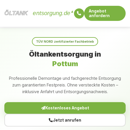
Angebot
ÖLTANK
ÖLTANK
entsorgung.de
anfordern
Startseite
Rheinland-Pfalz
Pottum
TÜV NORD zertifizierter Fachbetrieb
Öltankentsorgung in
Pottum
Professionelle Demontage und fachgerechte Entsorgung
zum garantierten Festpreis. Ohne versteckte Kosten –
inklusive Anfahrt und Entsorgungsnachweis.
Kostenloses Angebot
Jetzt anrufen