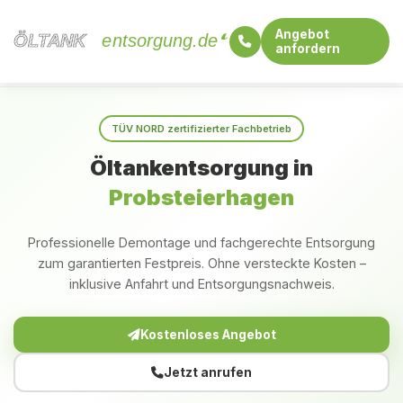
Angebot
ÖLTANK
ÖLTANK
entsorgung.de
anfordern
Startseite
Schleswig-Holstein
Probsteierhagen
TÜV NORD zertifizierter Fachbetrieb
Öltankentsorgung in
Probsteierhagen
Professionelle Demontage und fachgerechte Entsorgung
zum garantierten Festpreis. Ohne versteckte Kosten –
inklusive Anfahrt und Entsorgungsnachweis.
Kostenloses Angebot
Jetzt anrufen