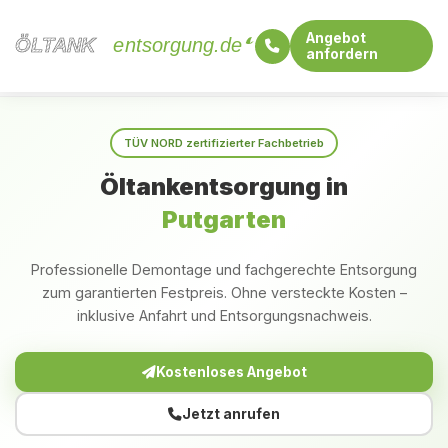
Angebot
ÖLTANK
ÖLTANK
entsorgung.de
anfordern
Startseite
Mecklenburg-Vorpommern
Putgarten
TÜV NORD zertifizierter Fachbetrieb
Öltankentsorgung in
Putgarten
Professionelle Demontage und fachgerechte Entsorgung
zum garantierten Festpreis. Ohne versteckte Kosten –
inklusive Anfahrt und Entsorgungsnachweis.
Kostenloses Angebot
Jetzt anrufen