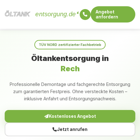
Angebot
ÖLTANK
ÖLTANK
entsorgung.de
anfordern
Startseite
Rheinland-Pfalz
Rech
TÜV NORD zertifizierter Fachbetrieb
Öltankentsorgung in
Rech
Professionelle Demontage und fachgerechte Entsorgung
zum garantierten Festpreis. Ohne versteckte Kosten –
inklusive Anfahrt und Entsorgungsnachweis.
Kostenloses Angebot
Jetzt anrufen