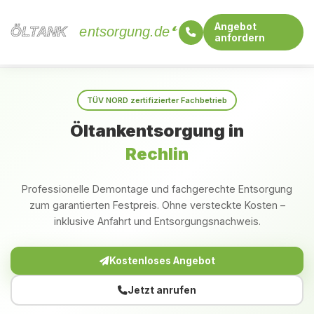
Angebot
ÖLTANK
ÖLTANK
entsorgung.de
anfordern
Startseite
Mecklenburg-Vorpommern
Rechlin
TÜV NORD zertifizierter Fachbetrieb
Öltankentsorgung in
Rechlin
Professionelle Demontage und fachgerechte Entsorgung
zum garantierten Festpreis. Ohne versteckte Kosten –
inklusive Anfahrt und Entsorgungsnachweis.
Kostenloses Angebot
Jetzt anrufen