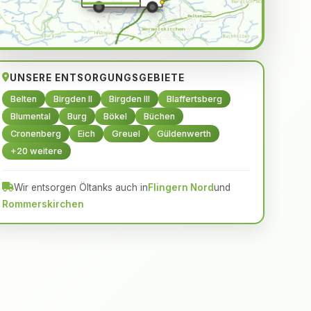
UNSERE ENTSORGUNGSGEBIETE
Belten
Birgden II
Birgden III
Blaffertsberg
Blumental
Burg
Bökel
Büchen
Cronenberg
Eich
Greuel
Güldenwerth
+20 weitere
Wir entsorgen Öltanks auch in
Flingern Nord
und
Rommerskirchen