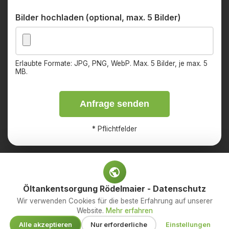
Bilder hochladen (optional, max. 5 Bilder)
Erlaubte Formate: JPG, PNG, WebP. Max. 5 Bilder, je max. 5
MB.
Anfrage senden
*
Pflichtfelder
Öltankentsorgung Rödelmaier - Datenschutz
Impressum
Datenschutz
Wir verwenden Cookies für die beste Erfahrung auf unserer
Website.
Mehr erfahren
© 2026 OED Services GmbH – Ihr Fachbetrieb für
Alle akzeptieren
Nur erforderliche
Einstellungen
Öltankentsorgung. Alle Rechte vorbehalten.