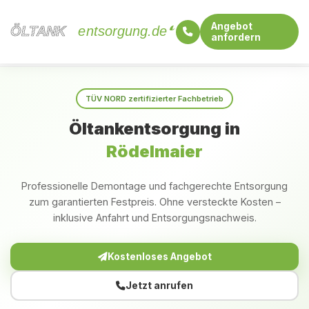
Angebot
ÖLTANK
ÖLTANK
entsorgung.de
anfordern
Startseite
Bayern
Rödelmaier
TÜV NORD zertifizierter Fachbetrieb
Öltankentsorgung in
Rödelmaier
Professionelle Demontage und fachgerechte Entsorgung
zum garantierten Festpreis. Ohne versteckte Kosten –
inklusive Anfahrt und Entsorgungsnachweis.
Kostenloses Angebot
Jetzt anrufen