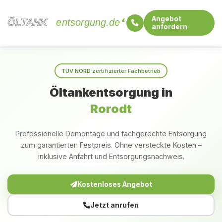
Angebot
ÖLTANK
ÖLTANK
entsorgung.de
anfordern
Startseite
Rheinland-Pfalz
Rorodt
TÜV NORD zertifizierter Fachbetrieb
Öltankentsorgung in
Rorodt
Professionelle Demontage und fachgerechte Entsorgung
zum garantierten Festpreis. Ohne versteckte Kosten –
inklusive Anfahrt und Entsorgungsnachweis.
Kostenloses Angebot
Jetzt anrufen