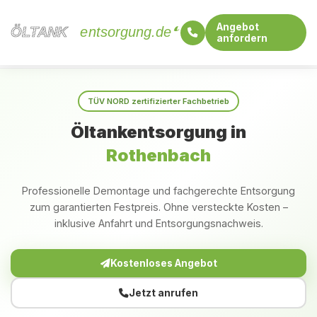
Angebot
ÖLTANK
ÖLTANK
entsorgung.de
anfordern
Startseite
Rheinland-Pfalz
Rothenbach
TÜV NORD zertifizierter Fachbetrieb
Öltankentsorgung in
Rothenbach
Professionelle Demontage und fachgerechte Entsorgung
zum garantierten Festpreis. Ohne versteckte Kosten –
inklusive Anfahrt und Entsorgungsnachweis.
Kostenloses Angebot
Jetzt anrufen