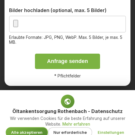
Bilder hochladen (optional, max. 5 Bilder)
Erlaubte Formate: JPG, PNG, WebP. Max. 5 Bilder, je max. 5
MB.
Anfrage senden
*
Pflichtfelder
Öltankentsorgung Rothenbach - Datenschutz
Impressum
Datenschutz
Wir verwenden Cookies für die beste Erfahrung auf unserer
Website.
Mehr erfahren
© 2026 OED Services GmbH – Ihr Fachbetrieb für
Alle akzeptieren
Nur erforderliche
Einstellungen
Öltankentsorgung. Alle Rechte vorbehalten.