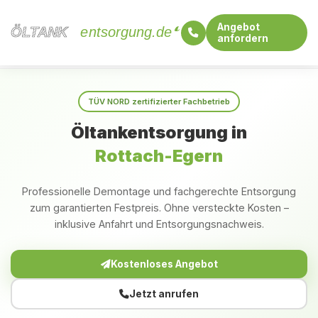
Angebot
ÖLTANK
ÖLTANK
entsorgung.de
anfordern
Startseite
Bayern
Rottach-Egern
TÜV NORD zertifizierter Fachbetrieb
Öltankentsorgung in
Rottach-Egern
Professionelle Demontage und fachgerechte Entsorgung
zum garantierten Festpreis. Ohne versteckte Kosten –
inklusive Anfahrt und Entsorgungsnachweis.
Kostenloses Angebot
Jetzt anrufen