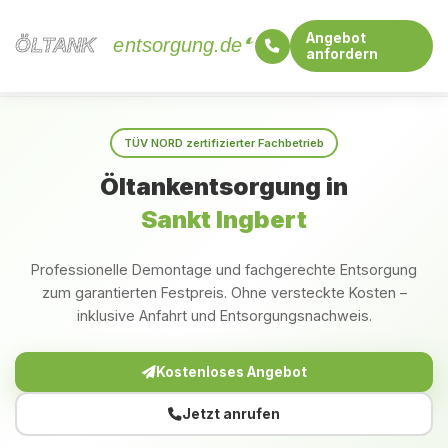
Angebot
ÖLTANK
ÖLTANK
entsorgung.de
anfordern
Startseite
Saarland
Sankt Ingbert
TÜV NORD zertifizierter Fachbetrieb
Öltankentsorgung in
Sankt Ingbert
Professionelle Demontage und fachgerechte Entsorgung
zum garantierten Festpreis. Ohne versteckte Kosten –
inklusive Anfahrt und Entsorgungsnachweis.
Kostenloses Angebot
Jetzt anrufen