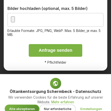
Bilder hochladen (optional, max. 5 Bilder)
Erlaubte Formate: JPG, PNG, WebP. Max. 5 Bilder, je max. 5
MB.
Anfrage senden
*
Pflichtfelder
Öltankentsorgung Schermbeck - Datenschutz
Impressum
Datenschutz
Wir verwenden Cookies für die beste Erfahrung auf unserer
Website.
Mehr erfahren
© 2026 OED Services GmbH – Ihr Fachbetrieb für
Alle akzeptieren
Nur erforderliche
Einstellungen
Öltankentsorgung. Alle Rechte vorbehalten.