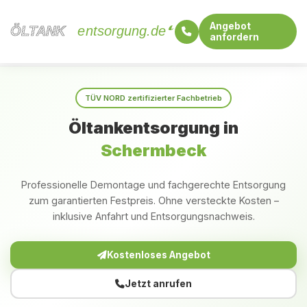
Angebot
ÖLTANK
ÖLTANK
entsorgung.de
anfordern
Startseite
Nordrhein-Westfalen
Schermbeck
TÜV NORD zertifizierter Fachbetrieb
Öltankentsorgung in
Schermbeck
Professionelle Demontage und fachgerechte Entsorgung
zum garantierten Festpreis. Ohne versteckte Kosten –
inklusive Anfahrt und Entsorgungsnachweis.
Kostenloses Angebot
Jetzt anrufen