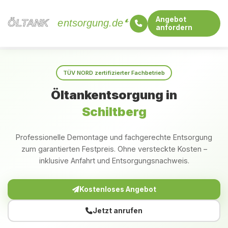
Angebot
ÖLTANK
ÖLTANK
entsorgung.de
anfordern
Startseite
Bayern
Schiltberg
TÜV NORD zertifizierter Fachbetrieb
Öltankentsorgung in
Schiltberg
Professionelle Demontage und fachgerechte Entsorgung
zum garantierten Festpreis. Ohne versteckte Kosten –
inklusive Anfahrt und Entsorgungsnachweis.
Kostenloses Angebot
Jetzt anrufen