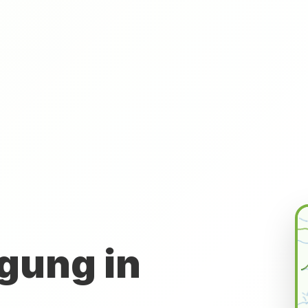
gung in