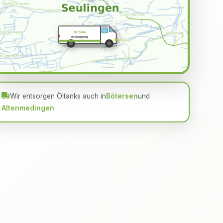
ÖLTANK
entsorgung
Wir entsorgen Öltanks auch in
Bötersen
und
Altenmedingen