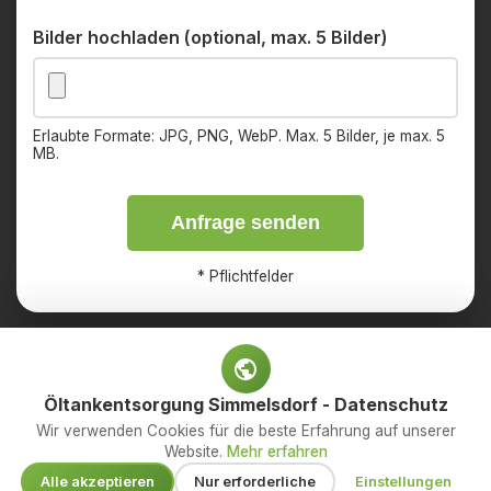
Bilder hochladen (optional, max. 5 Bilder)
Erlaubte Formate: JPG, PNG, WebP. Max. 5 Bilder, je max. 5
MB.
Anfrage senden
*
Pflichtfelder
Öltankentsorgung Simmelsdorf - Datenschutz
Impressum
Datenschutz
Wir verwenden Cookies für die beste Erfahrung auf unserer
Website.
Mehr erfahren
© 2026 OED Services GmbH – Ihr Fachbetrieb für
Alle akzeptieren
Nur erforderliche
Einstellungen
Öltankentsorgung. Alle Rechte vorbehalten.