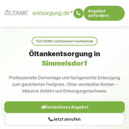
Angebot
ÖLTANK
ÖLTANK
entsorgung.de
anfordern
Startseite
Bayern
Simmelsdorf
TÜV NORD zertifizierter Fachbetrieb
Öltankentsorgung in
Simmelsdorf
Professionelle Demontage und fachgerechte Entsorgung
zum garantierten Festpreis. Ohne versteckte Kosten –
inklusive Anfahrt und Entsorgungsnachweis.
Kostenloses Angebot
Jetzt anrufen