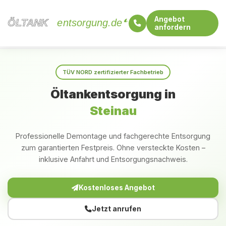
Angebot
ÖLTANK
ÖLTANK
entsorgung.de
anfordern
Startseite
Niedersachsen
Steinau
TÜV NORD zertifizierter Fachbetrieb
Öltankentsorgung in
Steinau
Professionelle Demontage und fachgerechte Entsorgung
zum garantierten Festpreis. Ohne versteckte Kosten –
inklusive Anfahrt und Entsorgungsnachweis.
Kostenloses Angebot
Jetzt anrufen